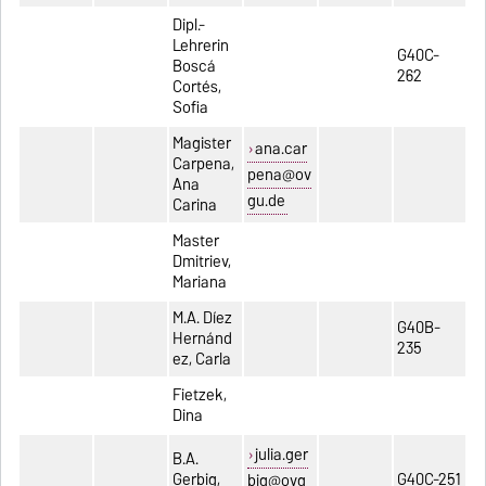
Dipl.-
Lehrerin
G40C-
Boscá
262
Cortés,
Sofia
Magister
ana.car
Carpena,
pena@ov
Ana
gu.de
Carina
Master
Dmitriev,
Mariana
M.A. Díez
G40B-
Hernánd
235
ez, Carla
Fietzek,
Dina
julia.ger
B.A.
Gerbig,
G40C-251
big@ovg