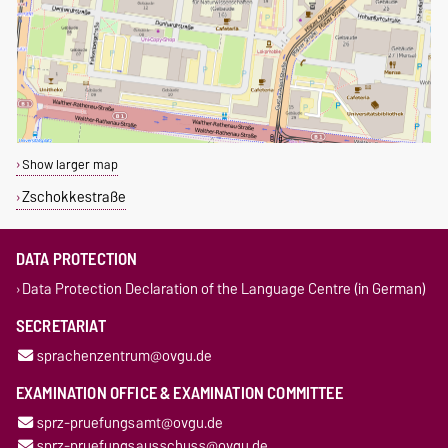
Show larger map
Zschokkestraße
DATA PROTECTION
Data Protection Declaration of the Language Centre (in German)
SECRETARIAT
sprachenzentrum@ovgu.de
EXAMINATION OFFICE & EXAMINATION COMMITTEE
sprz-pruefungsamt@ovgu.de
sprz-pruefungsausschuss@ovgu.de