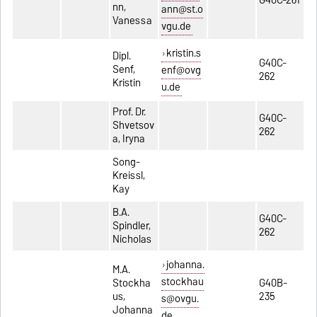
nn,
ann@st.o
Vanessa
vgu.de
kristin.s
Dipl.
G40C-
Senf,
enf@ovg
262
Kristin
u.de
Prof. Dr.
G40C-
Shvetsov
262
a, Iryna
Song-
Kreissl,
Kay
B.A.
G40C-
Spindler,
262
Nicholas
johanna.
M.A.
stockhau
Stockha
G40B-
us,
235
s@ovgu.
Johanna
de