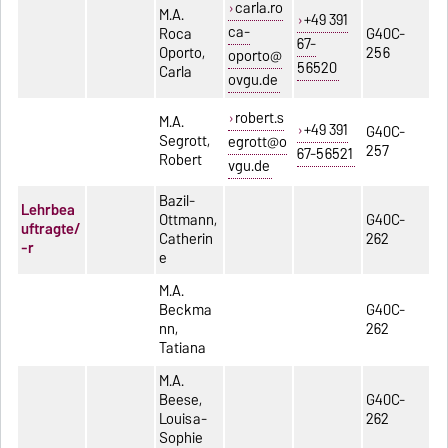
carla.ro
M.A.
+49 391
ca-
Roca
G40C-
67-
Oporto,
256
oporto@
56520
Carla
ovgu.de
robert.s
M.A.
+49 391
G40C-
Segrott,
egrott@o
257
67-56521
Robert
vgu.de
Bazil-
Lehrbea
Ottmann,
G40C-
uftragte/
Catherin
262
-r
e
M.A.
Beckma
G40C-
nn,
262
Tatiana
M.A.
Beese,
G40C-
Louisa-
262
Sophie