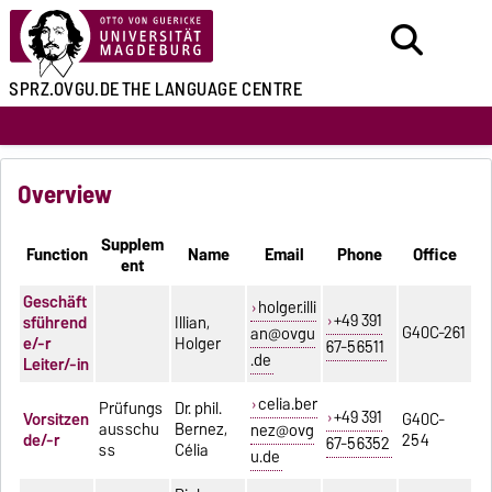
SPRZ.OVGU.DE
THE LANGUAGE CENTRE
Overview
Supplem
Function
Name
Email
Phone
Office
ent
Geschäft
holger.illi
+49 391
sführend
Illian,
G40C-261
an@ovgu
e/-r
Holger
67-56511
.de
Leiter/-in
celia.ber
Prüfungs
Dr. phil.
+49 391
Vorsitzen
G40C-
ausschu
Bernez,
nez@ovg
de/-r
254
67-56352
ss
Célia
u.de