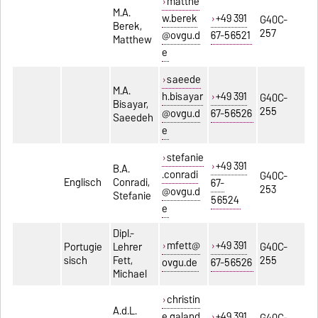
matthe
M.A.
w.berek
+49 391
G40C-
Berek,
257
@ovgu.d
67-56521
Matthew
e
saeede
M.A.
h.bisayar
+49 391
G40C-
Bisayar,
255
@ovgu.d
67-56526
Saeedeh
e
stefanie
+49 391
B.A.
.conradi
G40C-
Englisch
Conradi,
67-
253
@ovgu.d
Stefanie
56524
e
Dipl.-
mfett@
+49 391
Portugie
Lehrer
G40C-
sisch
Fett,
255
ovgu.de
67-56526
Michael
christin
A.d.L.
e.galand
+49 391
G40C-