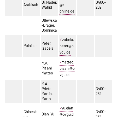
Dr. Nader,
G40C-
Arabisch
@t-
Wahid
262
online.de
Otlewska
-Dräger,
Dominika
izabela.
Peter,
Polnisch
peter@o
Izabela
vgu.de
matteo.
M.A.
Pisani,
pisani@o
Matteo
vgu.de
M.A.
Prieto
G40C-
Martin,
262
Marta
yu.qian
Chinesis
G40C-
Qian, Yu
@ovgu.d
ch
262