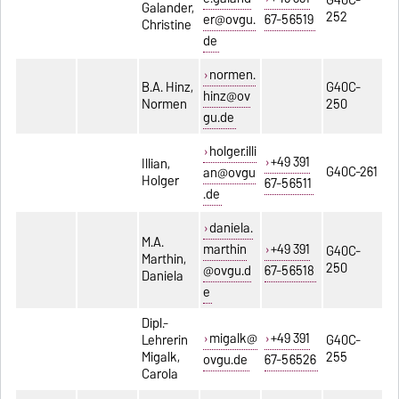
Galander,
252
er@ovgu.
67-56519
Christine
de
normen.
B.A. Hinz,
G40C-
hinz@ov
Normen
250
gu.de
holger.illi
+49 391
Illian,
G40C-261
an@ovgu
Holger
67-56511
.de
daniela.
M.A.
marthin
+49 391
G40C-
Marthin,
250
@ovgu.d
67-56518
Daniela
e
Dipl.-
migalk@
+49 391
Lehrerin
G40C-
Migalk,
255
ovgu.de
67-56526
Carola