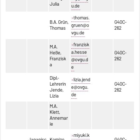
Julia
u.de
thomas.
B.A. Grün,
G40C-
gruen@o
Thomas
262
vgu.de
franzisk
M.A.
a.hesse
Heße,
G40C-
Franzisk
262
@ovgu.d
a
e
Dipl.-
lizia.jend
Lehrerin
G40C-
e@ovgu.
Jende,
262
de
Lizia
M.A.
Klett,
Annemar
ie
miyuki.k
Japanisc
Komizo,
G40C-