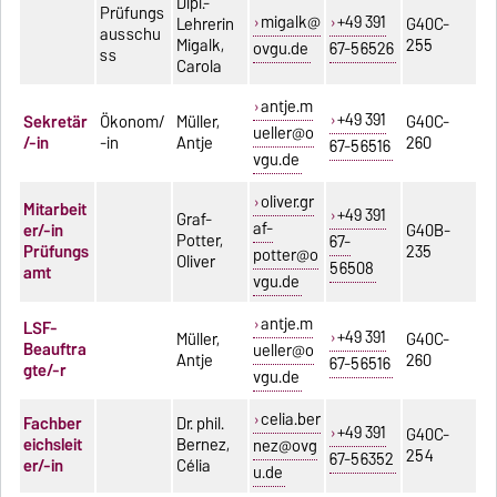
Dipl.-
Prüfungs
migalk@
+49 391
Lehrerin
G40C-
ausschu
Migalk,
255
ovgu.de
67-56526
ss
Carola
antje.m
+49 391
Sekretär
Ökonom/
Müller,
G40C-
ueller@o
/-in
-in
Antje
260
67-56516
vgu.de
oliver.gr
Mitarbeit
+49 391
Graf-
af-
er/-in
G40B-
Potter,
67-
Prüfungs
235
potter@o
Oliver
56508
amt
vgu.de
antje.m
LSF-
+49 391
Müller,
G40C-
Beauftra
ueller@o
Antje
260
67-56516
gte/-r
vgu.de
celia.ber
Fachber
Dr. phil.
+49 391
G40C-
eichsleit
Bernez,
nez@ovg
254
67-56352
er/-in
Célia
u.de