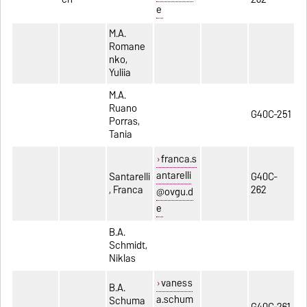
e
M.A.
Romane
nko,
Yuliia
M.A.
Ruano
G40C-251
Porras,
Tania
franca.s
antarelli
Santarelli
G40C-
, Franca
262
@ovgu.d
e
B.A.
Schmidt,
Niklas
vaness
B.A.
a.schum
Schuma
G40C-261