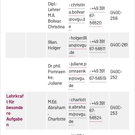
Dipl.-
christin
+49 391
Lehrer
a.bolivar
G40C-
M.A.
67-
256
@ovgu.d
Bolivar,
56520
e
Christina
holger.illi
+49 391
Illian,
G40C-261
an@ovgu
Holger
67-56511
.de
juliane.p
Dr. phil.
omraenk
+49 391
Pomraen
G40C-
ke,
252
e@ovgu.
67-56519
Juliane
de
Lehrkraf
charlott
t für
M.Ed.
+49 391
e.abraha
besonde
Abraham
G40C-
67-
re
,
253
m@ovgu.
56524
Aufgabe
Charlotte
de
n