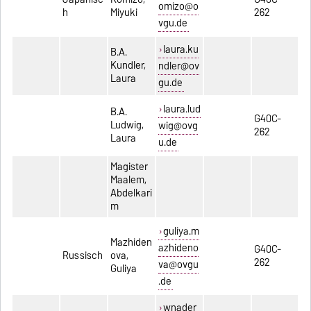
omizo@o
h
Miyuki
262
vgu.de
laura.ku
B.A.
Kundler,
ndler@ov
Laura
gu.de
laura.lud
B.A.
G40C-
Ludwig,
wig@ovg
262
Laura
u.de
Magister
Maalem,
Abdelkari
m
guliya.m
Mazhiden
azhideno
G40C-
Russisch
ova,
262
va@ovgu
Guliya
.de
wnader