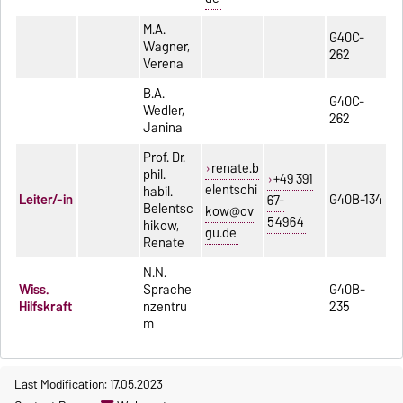
M.A.
G40C-
Wagner,
262
Verena
B.A.
G40C-
Wedler,
262
Janina
Prof. Dr.
renate.b
phil.
+49 391
elentschi
habil.
Leiter/-in
G40B-134
67-
Belentsc
kow@ov
54964
hikow,
gu.de
Renate
N.N.
Wiss.
Sprache
G40B-
Hilfskraft
nzentru
235
m
Last Modification: 17.05.2023